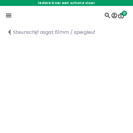
Iedere boer een schone vloer
0
Steunschijf asgat 61mm / spiegleuf
Home
Onderdelen
Oplossingen
Servicedienst
Over ons
Werken bij