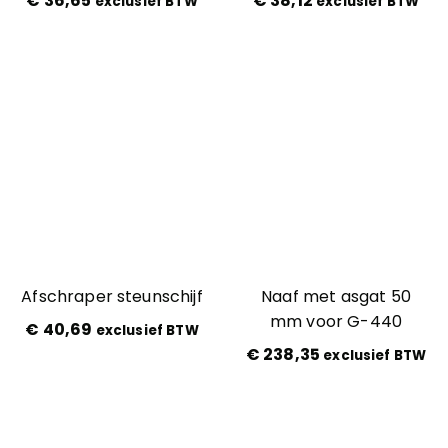
€
36,65
€
38,12
exclusief BTW
exclusief BTW
Afschraper steunschijf
Naaf met asgat 50
mm voor G-440
€
40,69
exclusief BTW
€
238,35
exclusief BTW