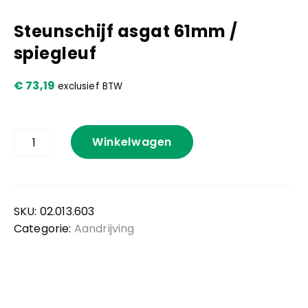
Steunschijf asgat 61mm /
Kennis en praktijk
spiegleuf
Contact
€
73,19
exclusief BTW
Steunschijf
Winkelwagen
asgat
61mm
/
spiegleuf
aantal
SKU:
02.013.603
Categorie:
Aandrijving