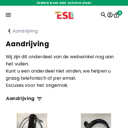
Iedere boer een schone vloer
0
Aandrijving
Home
Aandrijving
Wij zijn dit onderdeel van de webwinkel nog aan
Onderdelen
het vullen.
Kunt u een onderdeel niet vinden, we helpen u
Oplossingen
graag telefonisch of per email.
Excuses voor het ongemak.
Servicedienst
Aandrijving
Over ons
Barn-E
Aandrijving
Werken bij
Diverse Barn-E