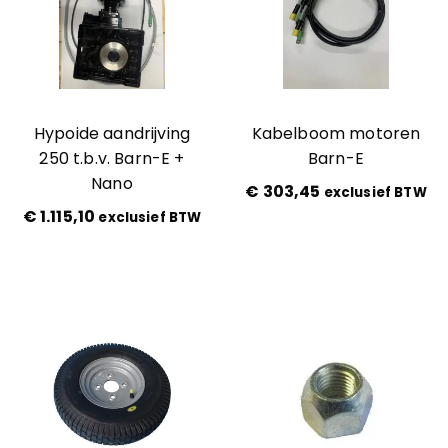
Navigatie
Kennis en praktijk
Rotormodule
Schuif
Contact
Stroom
Hypoide aandrijving
Kabelboom motoren
JT100
250 t.b.v. Barn-E +
Barn-E
Nano
JT200
€
303,45
exclusief BTW
€
1.115,10
exclusief BTW
JT200EVO
Mestschuiven
Moov 1.0 / Moov pro
Moov 2.0 / Moov 2PRO
Nano
Occasions
RGK
Zonder categorie