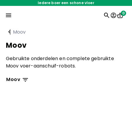
Iedere boer een schone vloer
0
Moov
Home
Moov
Gebruikte onderdelen en complete gebruikte
Onderdelen
Moov voer-aanschuif-robots.
Oplossingen
Moov
Barn-E
Servicedienst
Aandrijving
Diverse Barn-E
Over ons
Navigatie
Rotormodule
Werken bij