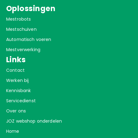
Navigatie
Oplossingen
Schuif
Mestrobots
Sproei
Mestschuiven
Stroom
Automatisch voeren
Sturen
Mestverwerking
Mestschuiven
Links
Aandrijf stations
Contact
Aandrijfwielen
Werken bij
Afstort
Kennisbank
Combi- of kamschuif
Servicedienst
Hoekwielen
Over ons
Ketting-kabel-touw
JOZ webshop onderdelen
Roosterschuif rubber
Roosterschuif staal
Home