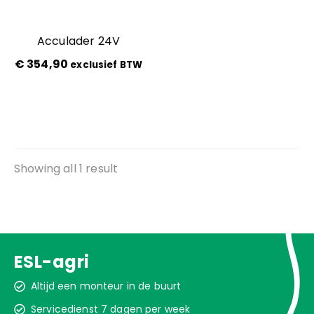
Schuif
Kennis en praktijk
Stroom
Acculader 24V
JT100
€
354,90
exclusief BTW
Contact
Aandrijving
Achterwielen
Diverse onderdelen
Lift
Showing all 1 result
Navigatie
Schuif
Sproei
Stroom
ESL-agri
Sturen
Altijd een monteur in de buurt
JT200
Servicedienst 7 dagen per week
Aandrijving