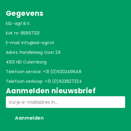
Schakeltechniek
Gegevens
Vouw- en flexschuif
Moov 1.0 / Moov pro
ESL-agri B.V.
Diverse onderdelen
KvK nr: 95897321
Laadstation
E-mail:
info@esl-agri.nl
Navigatie
Adres: Parallelweg Oost 29
Rijden
4103 ND Culemborg
Trommel
Telefoon service:
+31 (0)620249648
Moov 2.0 / Moov 2PRO
Telefoon verkoop:
+31 (0)623827324
Aanmelden nieuwsbrief
Diverse onderdelen
Email
Laadstation
Navigatie
Aanmelden
Rijden
Trommel