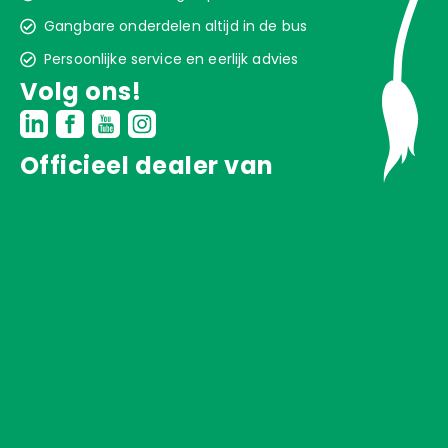
Gangbare onderdelen altijd in de bus
Achterwielen
Persoonlijke service en eerlijk advies
Diverse onderdelen
Volg ons!
Lift
Navigatie
Schuif
Officieel dealer van
Sproei
Stroom
Sturen
JT200EVO
Aandrijving
Achterwielen
Diverse onderdelen
Lift