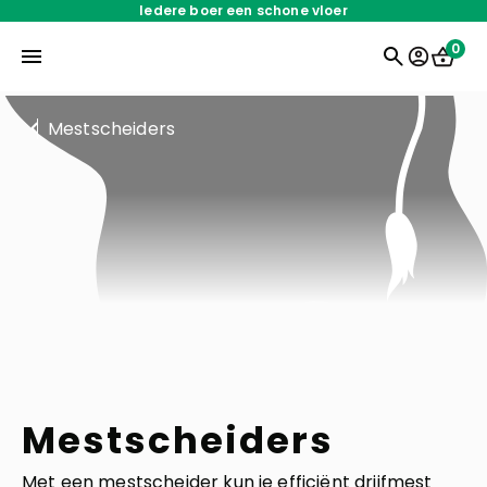
Iedere boer een schone vloer
0
Mestscheiders
Home
Onderdelen
Oplossingen
Servicedienst
Over ons
Mestscheiders
Werken bij
Met een mestscheider kun je efficiënt drijfmest