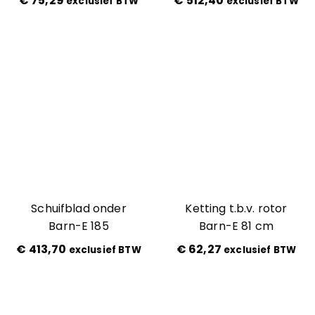
€
75,29
€
512,40
exclusief BTW
exclusief BTW
Schuifblad onder
Ketting t.b.v. rotor
Barn-E 185
Barn-E 81 cm
€
413,70
€
62,27
exclusief BTW
exclusief BTW