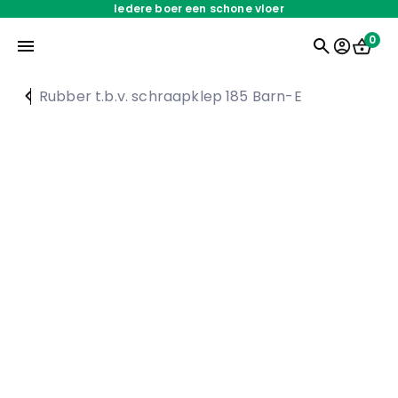
Iedere boer een schone vloer
0
Rubber t.b.v. schraapklep 185 Barn-E
Home
Onderdelen
Oplossingen
Servicedienst
Over ons
Werken bij