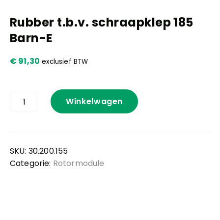
Rubber t.b.v. schraapklep 185
Kennis en praktijk
Barn-E
Contact
€
91,30
exclusief BTW
Rubber
Winkelwagen
t.b.v.
schraapklep
185
Barn-
E
SKU:
30.200.155
aantal
Categorie:
Rotormodule