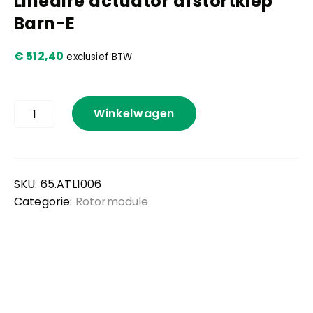
Lineaire actuator afstortklep
Barn-E
Kennis en praktijk
€
512,40
exclusief BTW
Contact
Lineaire
Winkelwagen
actuator
afstortklep
Barn-
E
aantal
SKU:
65.ATL1006
Categorie:
Rotormodule