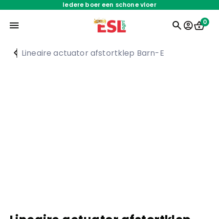
Iedere boer een schone vloer
0
Lineaire actuator afstortklep Barn-E
Home
Onderdelen
Oplossingen
Servicedienst
Over ons
Werken bij