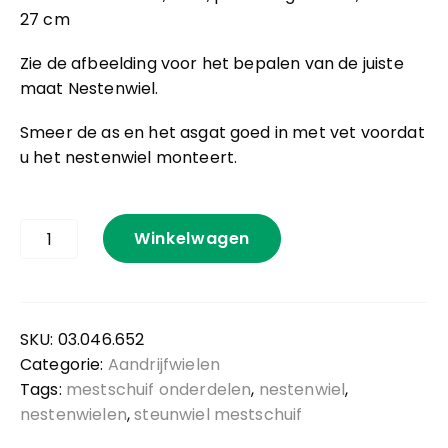
27 cm
Zie de afbeelding voor het bepalen van de juiste
maat Nestenwiel.
Smeer de as en het asgat goed in met vet voordat
u het nestenwiel monteert.
Nestenwiel
Winkelwagen
2
pasboring
65mm
aantal
SKU:
03.046.652
Categorie:
Aandrijfwielen
Tags:
mestschuif onderdelen
,
nestenwiel
,
nestenwielen
,
steunwiel mestschuif