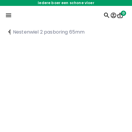
Iedere boer een schone vloer
0
Nestenwiel 2 pasboring 65mm
Home
Onderdelen
Oplossingen
Servicedienst
Over ons
Werken bij