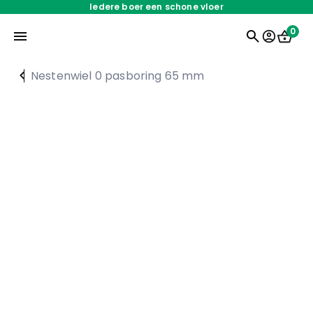
Iedere boer een schone vloer
0
Nestenwiel 0 pasboring 65 mm
Home
Onderdelen
Oplossingen
Servicedienst
Over ons
Werken bij