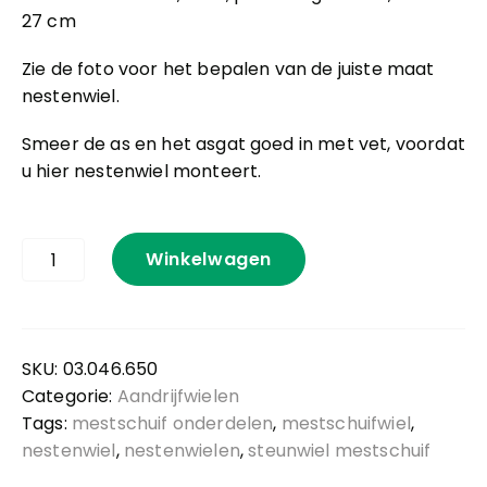
27 cm
Zie de foto voor het bepalen van de juiste maat
nestenwiel.
Smeer de as en het asgat goed in met vet, voordat
u hier nestenwiel monteert.
Nestenwiel
Winkelwagen
0
pasboring
65
mm
aantal
SKU:
03.046.650
Categorie:
Aandrijfwielen
Tags:
mestschuif onderdelen
,
mestschuifwiel
,
nestenwiel
,
nestenwielen
,
steunwiel mestschuif