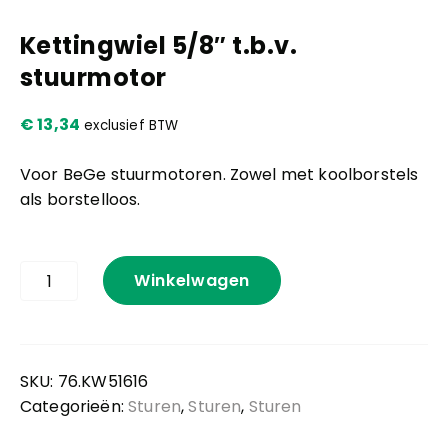
Kettingwiel 5/8″ t.b.v.
Kennis en praktijk
stuurmotor
Contact
€
13,34
exclusief BTW
Voor BeGe stuurmotoren. Zowel met koolborstels
als borstelloos.
Kettingwiel
Winkelwagen
5/8"
t.b.v.
stuurmotor
aantal
SKU:
76.KW51616
Categorieën:
Sturen
,
Sturen
,
Sturen