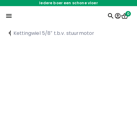
Iedere boer een schone vloer
0
Kettingwiel 5/8″ t.b.v. stuurmotor
Home
Onderdelen
Oplossingen
Servicedienst
Over ons
Werken bij