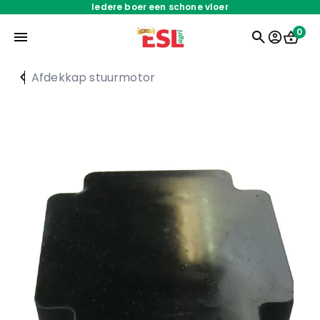
Iedere boer een schone vloer
0
Afdekkap stuurmotor
Home
Onderdelen
Oplossingen
Servicedienst
Over ons
Werken bij