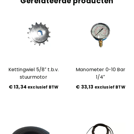
Gerelateerde producten
Kettingwiel 5/8″ t.b.v.
Manometer 0-10 Bar
stuurmotor
1/4″
€
13,34
€
33,13
exclusief BTW
exclusief BTW