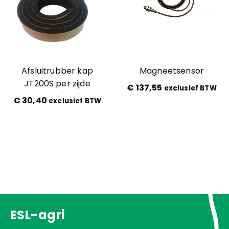
Afsluitrubber kap
Magneetsensor
JT200S per zijde
€
137,55
exclusief BTW
€
30,40
exclusief BTW
ESL-agri