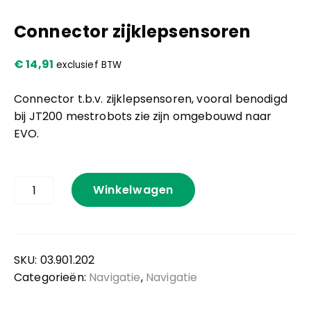
Connector zijklepsensoren
Kennis en praktijk
€
14,91
exclusief BTW
Contact
Connector t.b.v. zijklepsensoren, vooral benodigd
bij JT200 mestrobots zie zijn omgebouwd naar
EVO.
Connector
Winkelwagen
zijklepsensoren
aantal
SKU:
03.901.202
Categorieën:
Navigatie
,
Navigatie