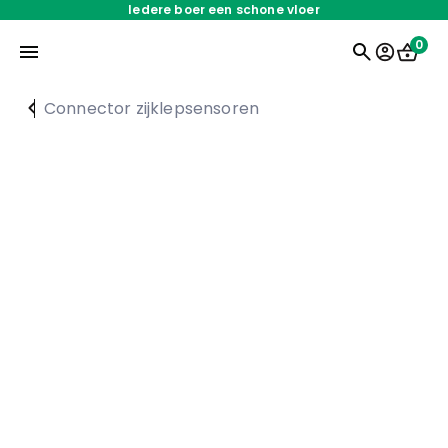
Iedere boer een schone vloer
0
Connector zijklepsensoren
Home
Onderdelen
Oplossingen
Servicedienst
Over ons
Werken bij