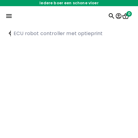
Iedere boer een schone vloer
0
ECU robot controller met optieprint
Home
Onderdelen
Oplossingen
Servicedienst
Over ons
Werken bij