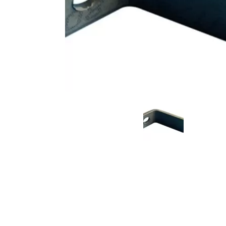
Moov 1.0 / Moov pro
Moov 2.0 / Moo
Diverse onderdelen
Diverse onderdel
Laadstation
Laadstation
Navigatie
Navigatie
Rijden
Rijden
Trommel
Trommel
Trommel lift