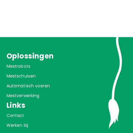
was:
is:
€ 244,65.
€ 150,00.
Oplossingen
Mestrobots
Mestschuiven
Automatisch voeren
Mestverwerking
Links
Contact
Werken bij