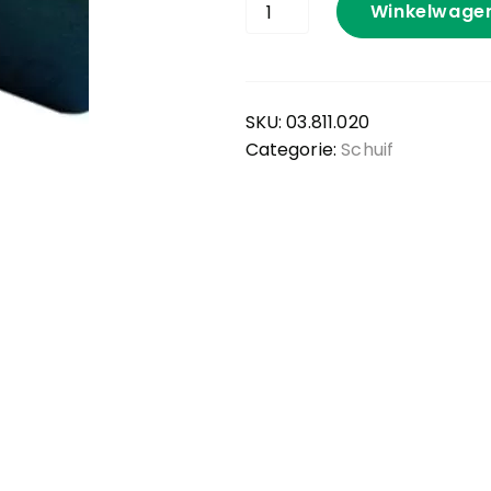
Staartstrip
Winkelwage
JOZtech
aantal
v 2PRO
Nano
Occasion
en
Aandrijving
JOZ-tech
SKU:
03.811.020
Lift
Mestschui
Categorie:
Schuif
Navigatie
Moov
Schuif
RGK
Sproei
Stroom
Zonder c