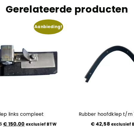
Gerelateerde producten
Aanbieding!
klep links compleet
Rubber hoofdklep t/
Oorspronkelijke
Huidige
5
€
150,00
€
42,58
exclusief BTW
exclusief
prijs
prijs