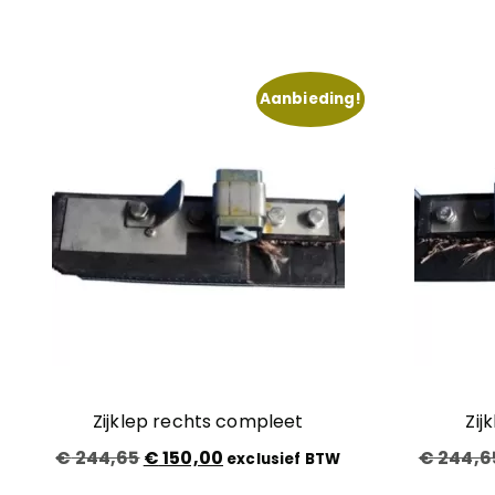
Aanbieding!
Zijklep rechts compleet
Zij
Oorspronkelijke
Huidige
€
244,65
€
150,00
€
244,6
exclusief BTW
prijs
prijs