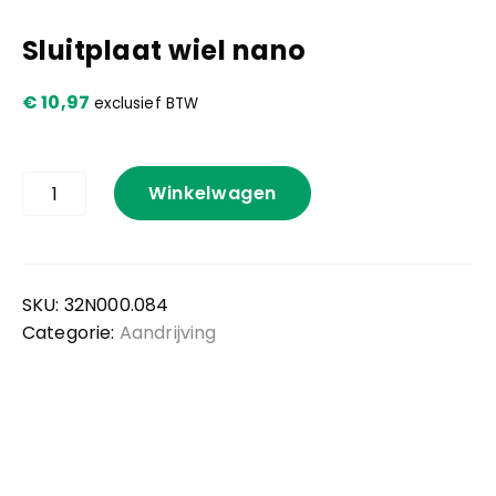
Sluitplaat wiel nano
Kennis en praktijk
€
10,97
exclusief BTW
Contact
Sluitplaat
Winkelwagen
wiel
nano
aantal
SKU:
32N000.084
Categorie:
Aandrijving