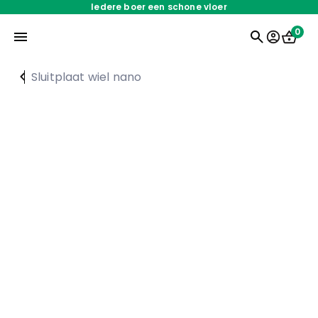
Iedere boer een schone vloer
0
Sluitplaat wiel nano
Home
Onderdelen
Oplossingen
Servicedienst
Over ons
Werken bij