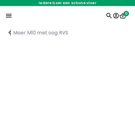
Iedere boer een schone vloer
0
Moer M10 met oog RVS
Home
Onderdelen
Oplossingen
Servicedienst
Over ons
Werken bij