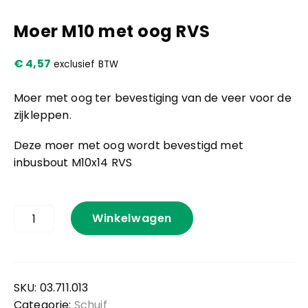
Moer M10 met oog RVS
Kennis en praktijk
€
4,57
exclusief BTW
Contact
Moer met oog ter bevestiging van de veer voor de
zijkleppen.
Deze moer met oog wordt bevestigd met
inbusbout M10x14 RVS
Moer
Winkelwagen
M10
met
oog
RVS
aantal
SKU:
03.711.013
Categorie:
Schuif