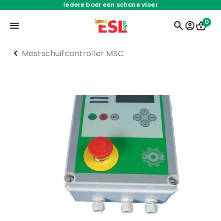
Iedere boer een schone vloer
0
Mestschuifcontroller MSC
Home
Onderdelen
Oplossingen
Servicedienst
Over ons
Werken bij