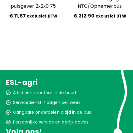
pulsgever 2x2x0,75
NTC/Opnemerbus
€
11,87
€
312,90
exclusief BTW
exclusief BTW
ESL-agri
Altijd een monteur in de buurt
Servicedienst 7 dagen per week
Gangbare onderdelen altijd in de bus
Persoonlijke service en eerlijk advies
Volg ons!