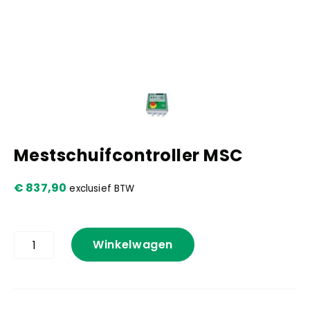
Kennis en praktijk
Contact
Mestschuifcontroller MSC
€
837,90
exclusief BTW
Mestschuifcontroller
Winkelwagen
MSC
aantal