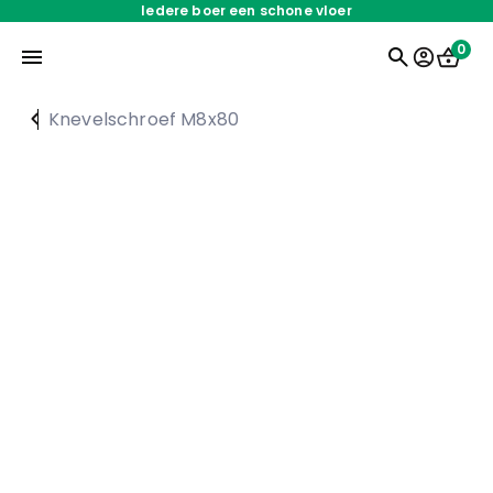
Iedere boer een schone vloer
0
Knevelschroef M8x80
Home
Onderdelen
Oplossingen
Servicedienst
Over ons
Werken bij