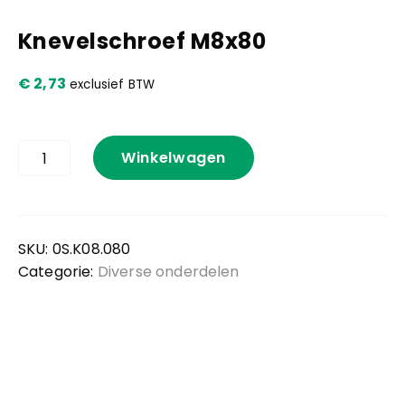
Knevelschroef M8x80
Kennis en praktijk
€
2,73
exclusief BTW
Contact
Knevelschroef
Winkelwagen
M8x80
aantal
SKU:
0S.K08.080
Categorie:
Diverse onderdelen