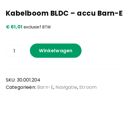
Kabelboom BLDC – accu Barn-E
Kennis en praktijk
€
61,01
exclusief BTW
Contact
Kabelboom
Winkelwagen
BLDC
-
accu
Barn-
E
SKU:
30.001.204
aantal
Categorieën:
Barn-E
,
Navigatie
,
Stroom