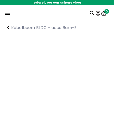
Iedere boer een schone vloer
0
Kabelboom BLDC – accu Barn-E
Home
Onderdelen
Oplossingen
Servicedienst
Over ons
Werken bij