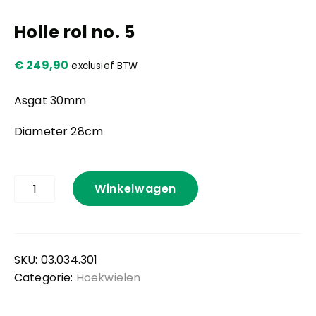
Holle rol no. 5
Kennis en praktijk
€
249,90
exclusief BTW
Contact
Asgat 30mm
Diameter 28cm
Holle
Winkelwagen
rol
no.
5
aantal
SKU:
03.034.301
Categorie:
Hoekwielen