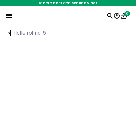
Iedere boer een schone vloer
0
Holle rol no. 5
Home
Onderdelen
Oplossingen
Servicedienst
Over ons
Werken bij