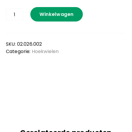
Hoekrol
Winkelwagen
280
mm
no.
6
aantal
SKU:
02.026.002
Categorie:
Hoekwielen