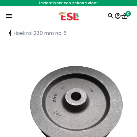
Iedere boer een schone vloer
0
Hoekrol 280 mm no. 6
Home
Onderdelen
Oplossingen
Servicedienst
Over ons
Werken bij