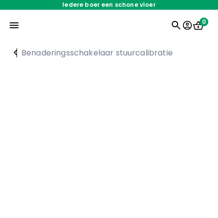
Iedere boer een schone vloer
0
Benaderingsschakelaar stuurcalibratie
Home
Onderdelen
Oplossingen
Servicedienst
Over ons
Werken bij