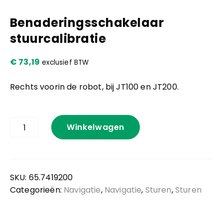
Benaderingsschakelaar
Kennis en praktijk
stuurcalibratie
Contact
€
73,19
exclusief BTW
Rechts voorin de robot, bij JT100 en JT200.
Benaderingsschakelaar
Winkelwagen
stuurcalibratie
aantal
SKU:
65.7419200
Categorieën:
Navigatie
,
Navigatie
,
Sturen
,
Sturen