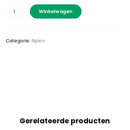
Aandrijfketting
Winkelwagen
Kennis en praktijk
rijwiel
Moov
aantal
Contact
Categorie:
Rijden
Gerelateerde producten