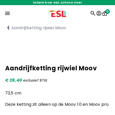
Iedere boer een schone vloer
0
Aandrijfketting rijwiel Moov
Home
Onderdelen
Oplossingen
Aandrijfketting rijwiel Moov
€
28,40
exclusief BTW
Servicedienst
73,5 cm
Over ons
Deze ketting zit alleen op de Moov 1.0 en Moov pro.
Werken bij