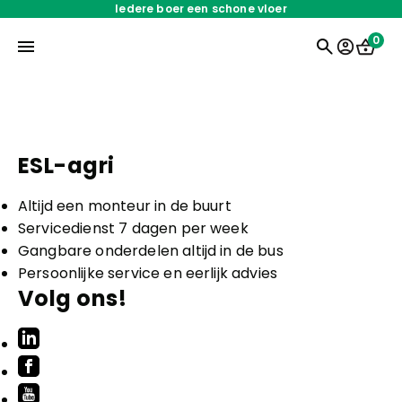
Iedere boer een schone vloer
0
Home
ESL-agri
Onderdelen
Altijd een monteur in de buurt
Servicedienst 7 dagen per week
Oplossingen
Gangbare onderdelen altijd in de bus
Persoonlijke service en eerlijk advies
Servicedienst
Volg ons!
Over ons
Werken bij