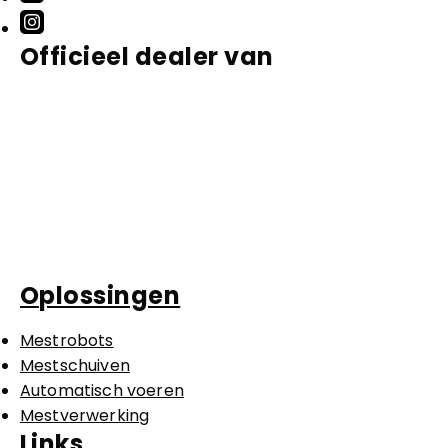
Kennis en praktijk
Officieel dealer van
Contact
Oplossingen
Mestrobots
Mestschuiven
Automatisch voeren
Mestverwerking
Links